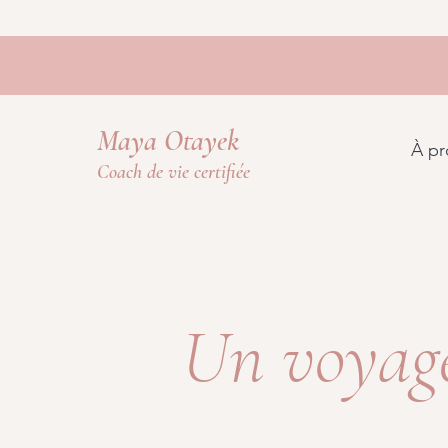
Maya Otayek
À pr
Coach de vie certifiée
Un voyage