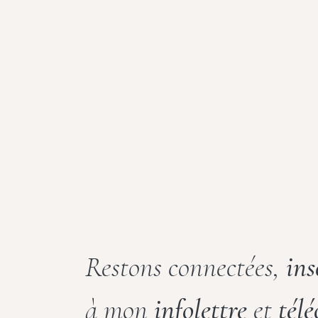
Restons connectées,
ins
à mon
infolettre
et
tél